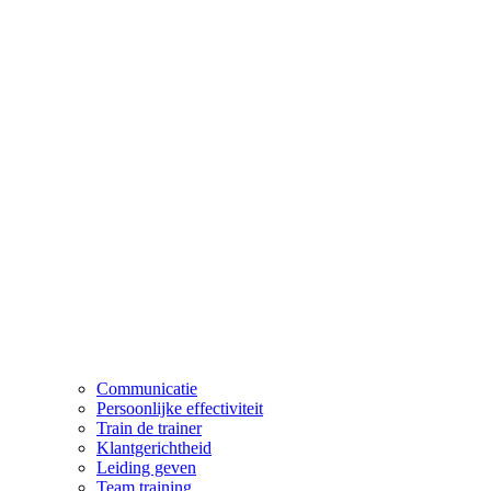
Communicatie
Persoonlijke effectiviteit
Train de trainer
Klantgerichtheid
Leiding geven
Team training